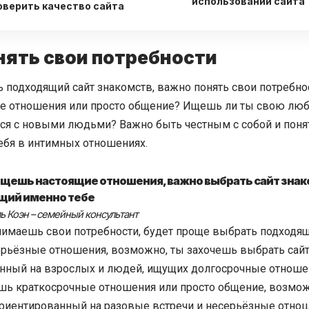
использовании сайта
оверить качество сайта
нять свои потребности
 подходящий сайт знакомств, важно понять свои потребно
е отношения или просто общение? Ищешь ли ты свою люб
ся с новыми людьми? Важно быть честным с собой и понят
ебя в интимных отношениях.
ищешь настоящие отношения, важно выбрать сайт знак
щий именно тебе
ь Коэн – семейный консультант
нимаешь свои потребности, будет проще выбрать подходящи
рьёзные отношения, возможно, ты захочешь выбрать сайт
нный на взрослых и людей, ищущих долгосрочные отношен
шь краткосрочные отношения или просто общение, возможн
ориентированный на разовые встречи и несерьёзные отнош