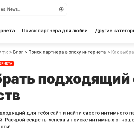
ернета
Поиск партнера для любви
Другие категор
איך 
>
Блог
>
Поиск партнера в эпоху интернета
>
Как выбрать
ЕРНЕТА
брать подходящий 
ств
одходящий для тебя сайт и найти своего интимного 
й. Раскрой секреты успеха в поиске интимных отноше
сти!