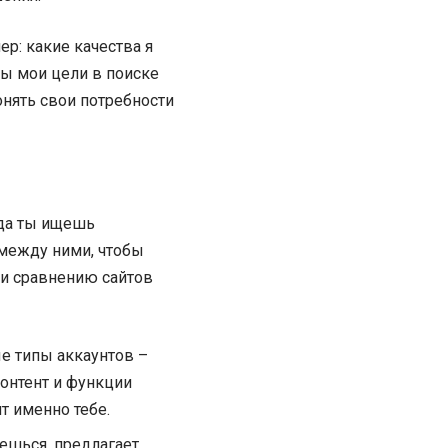
ер: какие качества я
ы мои цели в поиске
нять свои потребности
гда ты ищешь
 между ними, чтобы
 и сравнению сайтов
ые типы аккаунтов –
контент и функции
т именно тебе.
уешься, предлагает