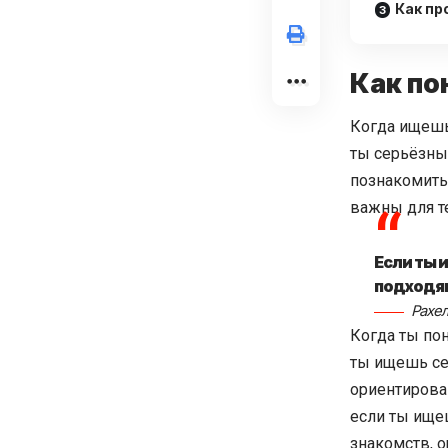
Как пр
Как по
Когда ищешь
ты серьёзны
познакомить
важны для т
Если ты 
подходя
Рахел
Когда ты по
ты ищешь се
ориентирова
если ты ище
знакомств, 