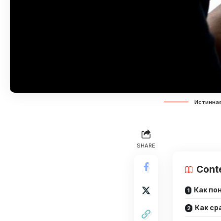
Истинная
SHARE
Cont
Как по
Как ср