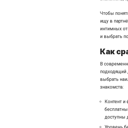
Чтобы понять
ищу в партн
интимных от
и выбрать по
Как ср
В современн
подходящий 
выбрать наи
знакомств:
Контент и 
бесплатные
доступны д
Уровень бе