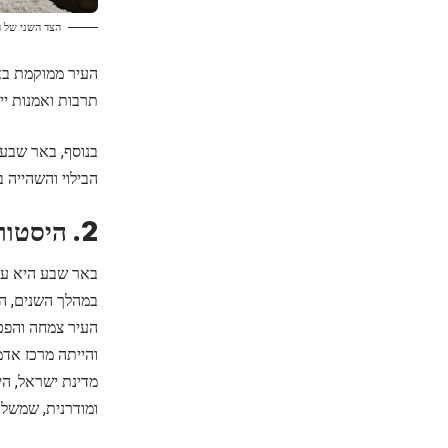
הצד השני של 
העיר ממוקמת באז
תרבות ואמנות ייח
בנוסף, באר שבע מ
הבילוי והשהייה 
2. היסטוריה של העיר
באר שבע היא עי
העיר צמחה והפכ
והייתה מרכז אד
מדינת ישראל, הי
ומודרנית, שמשל