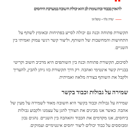
להאזין בכבוד ובתשומת לב הוא יכולת חשובה במערכת היחסים
שירה גולד – טיפול זוגי
תקשורת פתוחה וכנה גם יכולה לסייע בפתיחות ובאומץ לשתף על
התחושות והמחשבות של השותף, וליצור קשר רגשי עמוק ואמיתי בין
השניים.
לסיכום, תקשורת פתוחה וכנה בין השותפים היא מרכיב חשוב וקריטי
בבניית קשר אינטימי ואהבה. רק דרך תקשורת כזו ניתן להבין, להעריך
ולקבל את השותף בצורה מלאה ואמיתית.
שמירה על גבולות וכבוד בקשר
שמירה על גבולות וכבוד בקשר היא חשובה מאוד לשמירה על מעין של
אהבה. כאשר אנו מבינים את הצורך להגן על עצמנו ולקבוע גבולות
ביחסים, אנו מקדמים את הכבוד והאהבה בין השניים. נהגים נכון
ומבוססים על כבוד יכולים ליצור יחסים אינטימיים ועמוקים.