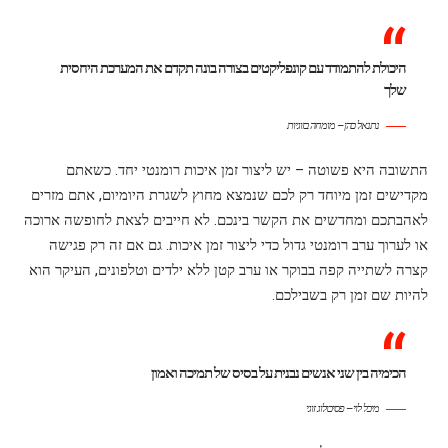
היכולת להתמודד עם קונפליקטים בצורה בונה תקדם את המערכת היחסית
שלך
נתנאל כהן – מומחה בזוגיות
התשובה היא פשוטה – יש ליצור זמן איכות רומנטי יחד. כשאתם
מקדישים זמן מיוחד רק לכם שנמצא מחוץ לשגרת היומיום, אתם מזרים
לאהבתכם ומחדשים את הקשר בינכם. לא חייבים לצאת לחופשה ארוכה
או לערוך ערב רומנטי גדול כדי ליצור זמן איכות. גם אם זה רק פגישה
קצרה לשתייה קפה בבוקר או ערב קטן ללא ילדים וטלפונים, העיקר הוא
להיות שם זמן רק בשבילכם.
הכימיה בין שני אנשים נבנית על בסיס של תמיכה ואמון
מיכל לוי – פסיכולוג זוגי