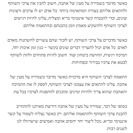
כאשר מדובר בשמירה על מעין של אהבה, חשוב להבין את צרכי השותף
ולהתאים אליהם בצורה המתאימה ביותר. כל אדם יש לו צרכים ורצונות
שונים, וכדי להבטיח קשר אינטימי בריא ומצליח, עלינו להיות רגישים
לצרכי השותף ולהשקיע מאמץ וזמן בהבנתם ובהתאמה אליהם.
כאשר מדברים על צרכי השותף, יש לזכור שהם עשויים להשתנות מאדם
לאדם. כל אדם יכול להעריך דברים שונים בקשר – כגון זמן איכות יחד,
תמיכה רגשית, תחושת ביטחון ועוד. חשוב להיות פתוחים ולתת לשותף
לבטא את צרכיו בבירור ובפתיחות.
התאמה לצרכי השותף היא מרכזית כאשר מדובר בשמירה על מעין של
אהבה. עלינו להתאים את עצמנו לצרכי השותף, לספק לו את התמיכה
והאהבה שהוא צריך ולהיות זמינים ומוכנים להתפנות לצרכיו בכל עת.
בסופו של דבר, שמירה על מעין של אהבה דורשת מאיתנו להתחייב
להבנת צרכי השותף ולהתאמה אליהם. רק כאשר נצליח לשמור על קשר
אינטימי ובריא, נוכל ליצור יחד יחסים אהבה ואמיצים שישרוולו לנו
לשנים רבות.