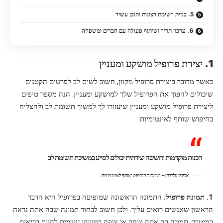
5. בניית רשימת רצונות ותוכן עשיר
6. עדכון תדיר ושיתוף פעולה עם חברים ומשפחה
1. יצירת פרופיל מושקע ומעניין
כאשר מדובר ביצירת פרופיל מקוון, חשוב לשים לב לפרטים הקטנים
שיכולים להפוך את הפרופיל שלך למושקע ומעניין. הנה מספר טיפים
ליצירת פרופיל מושקע ומעניין שיעזורו לך למשוך תשומת לב ולהצליח
בחיפוש שותף לאינטימיות:
הכנות מוקדמות וחשיבה יצירתית יכולים לסייע במשיכת תשומת לב
אביגיל גולדברג – מומחית בחיפוש שותף לאינטימיות
1. תמונה פרופיל:
התמונה הראשונה שמופיעה בפרופיל היא הדבר
הראשון שאנשים רואים עליך. ולכן חשוב לבחור תמונה שבה אתה נראה
במיטבך. תמונה בה אתה צוחק או צופה במשהו עשויים להיות בריאים