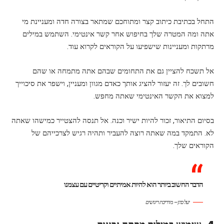
התחל בכתיבת כיתוב קצר ומתוחכם שמתאר בצורה חדה ומעניינת מי
אתה ומה המטרה שלך בחיפוש אחר קשר אינטימי. השתמש במילים
מרתקות ומעניינות שישפיעו על הקוראים לקרוא עוד.
אל תשכח להציין גם את התחומים שבהם אתה מתמחה או שהם
חשובים לך. זה יעזור להציג אותך כאדם מגוון ומעניין, וישפר את סיכוייך
למצוא את הקשר האינטימי שאתה מחפש.
בסיום התיאור, זכור להיות ישיר וכנה. אל תנסה להצטייר כמישהו שאתה
לא. התמקד במה שאתה רוצה להעביר ותהיה רגיש לצרכייהם של
הקוראים שלך.
הדבר החשוב ביותר הוא להיות אמיתיים וקריטיים עם עצמנו
יעל כהן – מדריכת ריגושים