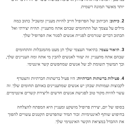
יותר מאשר תמונה רשמית.
2. כיתוב:
הכיתוב של הפרופיל חייב להיות מעניין ומשכיל. כתוב כמה
מילים על עצמך ועל התחומים שבהם אתה מתעניין. תהיה יצירתי ואל
תכתוב דברים שגורמים לפניית אנשים לסגור את הפרופיל שלך.
3. תיאור עצמי:
בתיאור העצמי שלך תן מעט מהמגבלות והתחומים
שבהם אתה מתעניין. זה יעזור לאנשים להבין מי אתה ומה העניינים שלך,
וכך תמשוך תשומת לב של אנשים שמחפשים קשר אינטימי.
4. פעילות ברשתות חברתיות:
היו פעיל ברשתות חברתיות והצטרף
לקבוצות ועמותות שבהן יש אנשים שמתעניינים באותם תחומים שלך. זה
עשוי להיות מקור טוב לפגישת אנשים חדשים וליצירת קשרים אינטימיים.
בסופו של יום, יצירת פרופיל מושקע ומעניין היא המפתח להצלחה
בחיפוש שותף לאינטימיות. זכור תמיד שהפרטים הקטנים עשויים להפוך
את ההבדל במציאת הקשר האינטימי שלך.