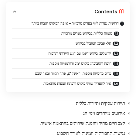
Contents
דרושות נערות ליווי בערים מרכזיות – איפה הביקוש הגבוה ביותר
מגמות כלליות בביקוש בערים מרכזיות
תל-אביב: המוביל בביקוש
ירושלים: ביקוש דינמי עם דגש תיירותי ותרבותי
חיפה והסביבה: ביקוש יציב והזדמנויות נוספות
ערים מרכזיות נוספות: ראשל"צ, פתח תקווה ובאר שבע
איך להעריך שווקי ביקוש ולפתח הצעות מותאמות
תיירות עסקית ותיירות כללית
אירועים מיוחדים וימי חג
קצב חיים מהיר והזמנת שירותים בהתאמה אישית
נגישות תחבורתית וזמינות לאורך השבוע