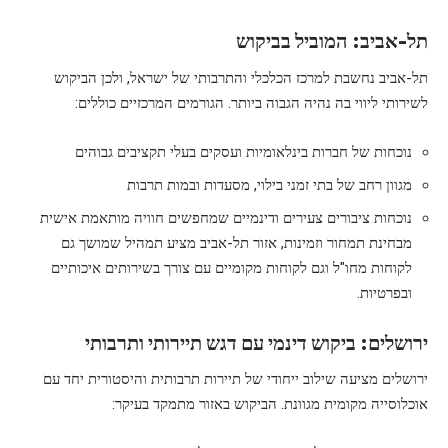
תל-אביב: המוביל בביקוש
תל-אביב נחשבת למרכז הכלכלי והתרבותי של ישראל, ולכן הביקוש
לשירותי ליווי בה נהיה הגבוה ביותר. הגורמים המרכזיים כוללים:
נוכחות של חברות בינלאומיות ועסקים בעלי תקציבים גבוהים
מגוון רחב של בתי זמני בילוי, מסעדות ובמות תרבות
נוכחות ציבורים צעירים ודינמיים שמחפשים חוויה מותאמת אישית
מבחינת תמחור וזמינות, אזור תל-אביב מציע תמהיל שמושך גם
לקוחות מחו"ל וגם לקוחות מקומיים עם צורך בשירותים איכותיים
ובפרטיות.
ירושלים: ביקוש דינמי עם דגש תיירותי ותרבותי
ירושלים מציעה שילוב ייחודי של תיירות תרבותית והיסטורית יחד עם
אוכלוסייה מקומית מגוונת. הביקוש באזור מתמקד בעיקר: