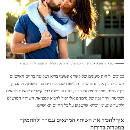
כשאתה מוצא את השותף המושלם, אתה מבין שלא היה אפשר להיות בלעדיו
בסיכום, לזהות סימנים של קשר אינטימי בריא ושליטה בחיים האישיים
חשוב להבין את התחושות והרגשות שמתעוררים בנו ובשותף, ולהבחין
בין קשרים שמבוססים על כבוד, כנות ורגישות לבין קשרים שאינם בריאים
ושליטה. זיהוי נכון של סימנים אלו יכול להביא למציאת השותף המושלם
ולקשר אינטימי ובריא שישפיע על כל החיים האישיים.
איך להכיר את השותף המתאים עבורך ולהתמקד
במטרות ברורות