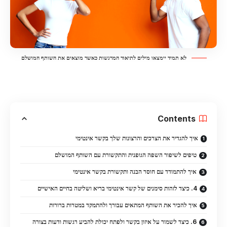
לא תמיד יימצאו מילים לתיאור המרגשות כאשר מוצאים את השותף המושלם
Contents
איך להגדיר את הצרכים והרצונות שלך בקשר אינטימי
טיפים לשיפור השפה הגופנית והתקשורת עם השותף המושלם
איך להתמודד עם חוסר הבנה ותקשורת בקשר אינטימי
4. כיצד לזהות סימנים של קשר אינטימי בריא ושליטה בחיים האישיים
איך להכיר את השותף המתאים עבורך ולהתמקד במטרות ברורות
6. כיצד לשמור על איזון בקשר ולפתח יכולת להביע רגשות ודעות בצורה