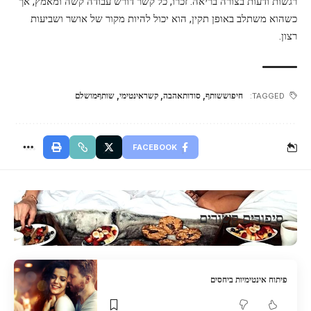
רגשות ודעות בצורה בריאה. זכרו, כל קשר דורש עבודה קשה ומאמץ, אך
כשהוא משתלב באופן תקין, הוא יכול להיות מקור של אושר ושביעות
רצון.
חיפוששותף
,
סודותאהבה
,
קשראינטימי
,
שותףמושלם
TAGGED:
FACEBOOK
סיפורים קשורים
פיתוח אינטימיות ביחסים